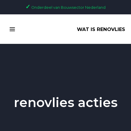
Ga
✓
Onderdeel van Bouwsector Nederland
naar
de
MAIN
inhoud
WAT IS RENOVLIES
MENU
renovlies acties