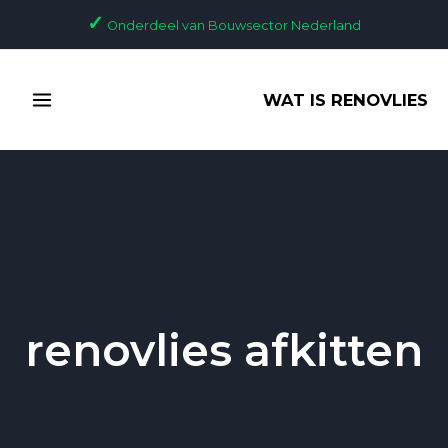
Ga
✓
Onderdeel van Bouwsector Nederland
naar
de
MAIN
inhoud
WAT IS RENOVLIES
MENU
renovlies afkitten