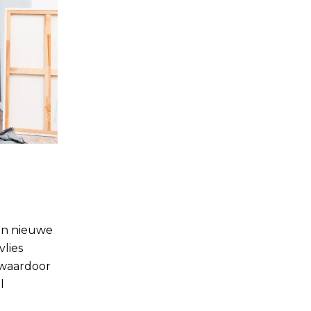
een nieuwe
vlies
 waardoor
l