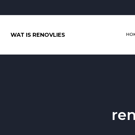
Ga
naar
de
inhoud
WAT IS RENOVLIES
HO
ren