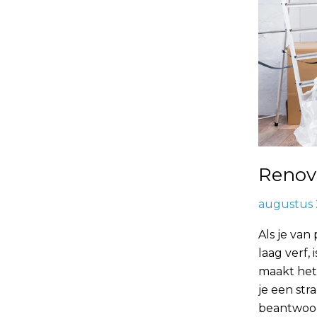
Renov
augustus 
Als je van
laag verf,
maakt het
je een str
beantwoor