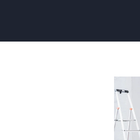
Renovlies
Behange