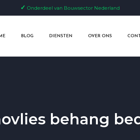
✓
Onderdeel van Bouwsector Nederland
ME
BLOG
DIENSTEN
OVER ONS
CONT
ovlies behang bed