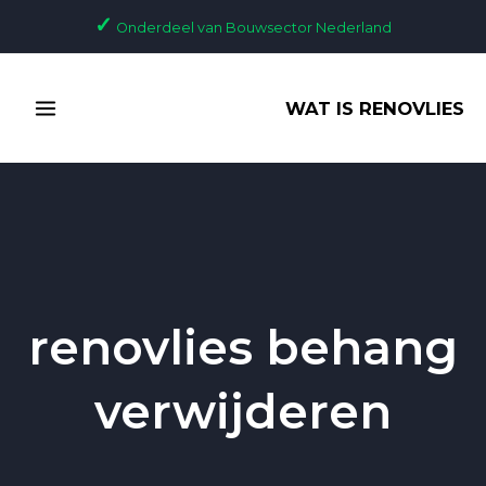
Ga
✓
Onderdeel van Bouwsector Nederland
naar
de
MAIN
inhoud
WAT IS RENOVLIES
MENU
renovlies behang
verwijderen