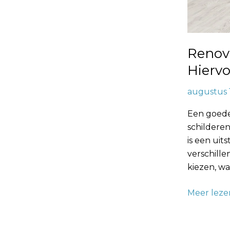
Renov
Hierv
augustus 
Een goede 
schildere
is een uit
verschille
kiezen, wa
Meer leze