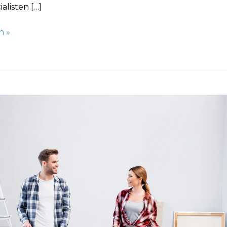
alisten […]
n »
n