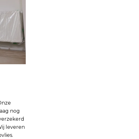
 Onze
daag nog
 verzekerd
Wij leveren
vlies.