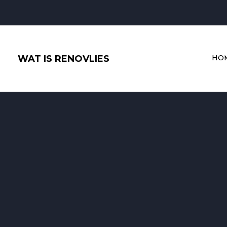
Ga
naar
de
inhoud
WAT IS RENOVLIES
HO