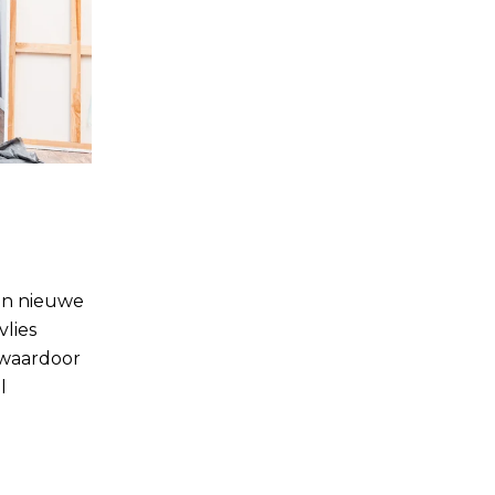
een nieuwe
vlies
 waardoor
l