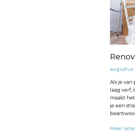
Renov
augustus 
Als je van
laag verf,
maakt het
je een str
beantwoor
Meer leze