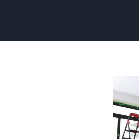
Renovlies
Behanger
Huren