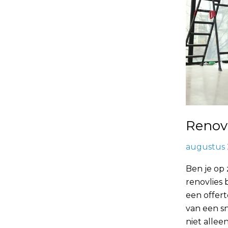
Renov
augustus 
Ben je op
renovlies
een offer
van een sn
niet allee