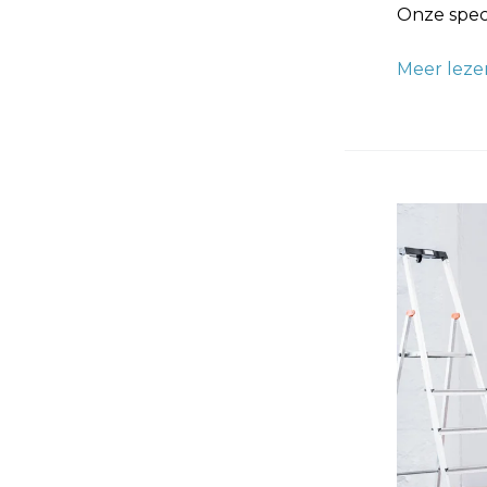
Onze speci
Meer leze
Renovlies
Behange