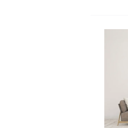
Renovlies
200
Gram:
Wanneer
Kies
Je
Hiervoor?