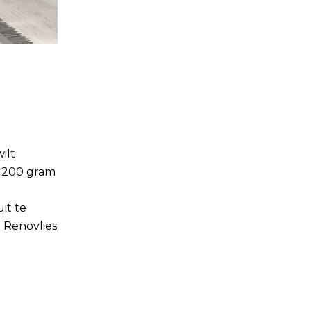
ilt
s 200 gram
it te
. Renovlies