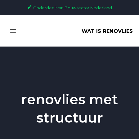
Ga
✓
Onderdeel van Bouwsector Nederland
naar
de
MAIN
inhoud
WAT IS RENOVLIES
MENU
renovlies met
structuur