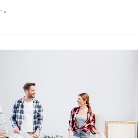
n »
n