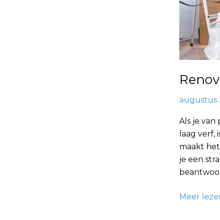
Renov
augustus 
Als je van
laag verf,
maakt het
je een str
beantwoor
Meer leze