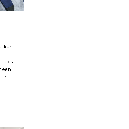
ruiken
e tips
r een
 je