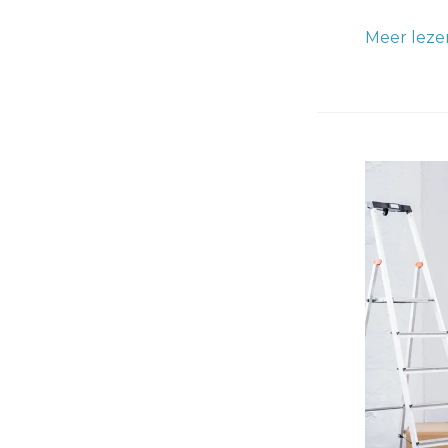
Meer leze
Renovlies
Behange