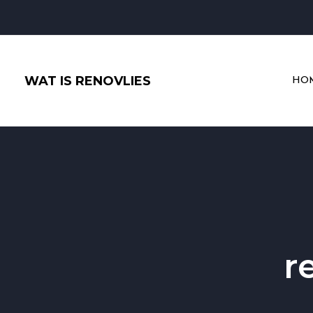
Ga
naar
de
inhoud
WAT IS RENOVLIES
HO
r