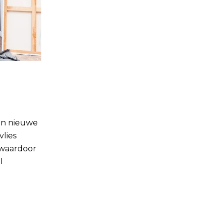
een nieuwe
vlies
 waardoor
l