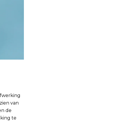
afwerking
zien van
en de
rking te