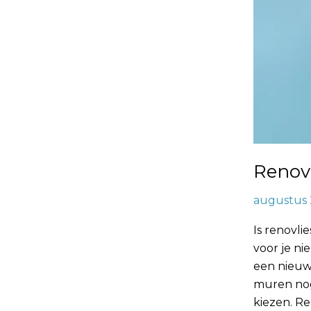
Renovl
augustus 
Is renovl
voor je ni
een nieuwe
muren nog 
kiezen. Re