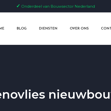
✓
Onderdeel van Bouwsector Nederland
ME
BLOG
DIENSTEN
OVER ONS
CONT
enovlies nieuwbo