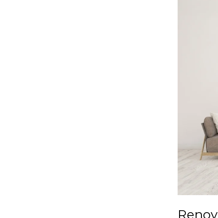
Renovlies
200
Gram:
Wanneer
Kies
Je
Hiervoor?
Renov