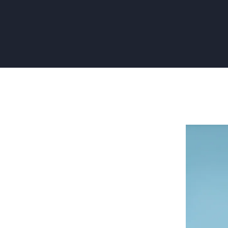
Renovlies
of
Stucen