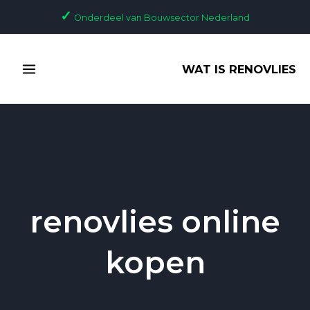
Ga
✓
Onderdeel van Bouwsector Nederland
naar
de
MAIN
inhoud
WAT IS RENOVLIES
MENU
renovlies online
kopen