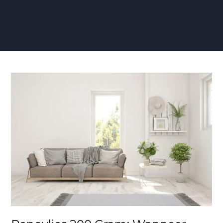
Renovlies
200
Gram:
Wanneer
Kies
Je
Hiervoor?