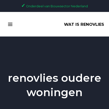
Ga
✓
Onderdeel van Bouwsector Nederland
naar
de
MAIN
inhoud
WAT IS RENOVLIES
MENU
renovlies oudere
woningen