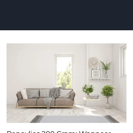
Renovlies
200
Gram:
Wanneer
Kies
Je
Hiervoor?