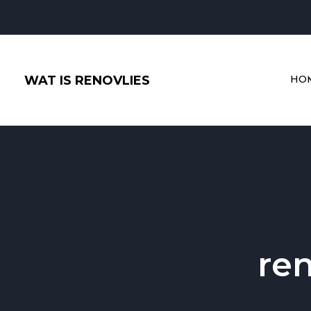
Ga
naar
de
inhoud
WAT IS RENOVLIES
HO
re