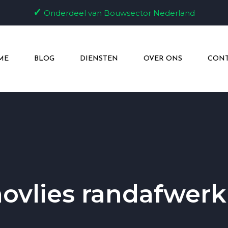
✓
Onderdeel van Bouwsector Nederland
ME
BLOG
DIENSTEN
OVER ONS
CONT
novlies randafwerk