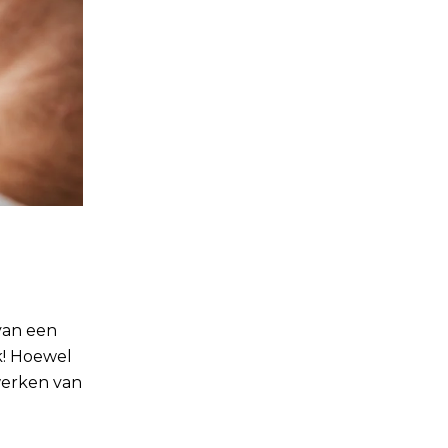
van een
jk! Hoewel
fwerken van