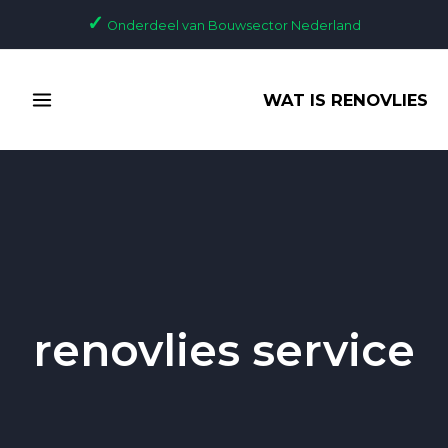
Ga
✓
Onderdeel van Bouwsector Nederland
naar
de
MAIN
inhoud
WAT IS RENOVLIES
MENU
renovlies service