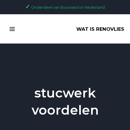
Ga
✓
Onderdeel van Bouwsector Nederland
naar
de
MAIN
inhoud
WAT IS RENOVLIES
MENU
stucwerk
voordelen