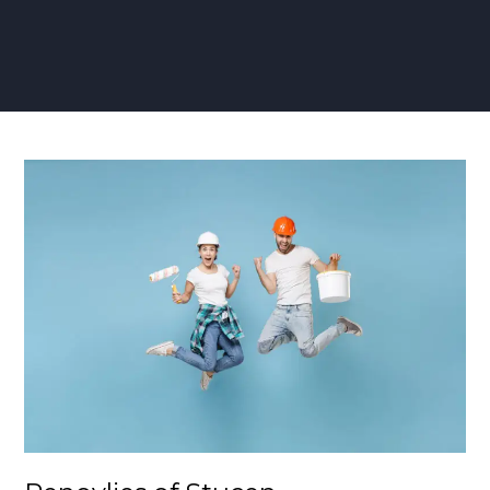
Renovlies
of
Stucen