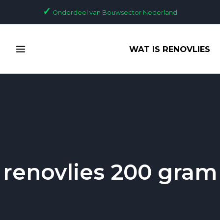
Ga
✓
Onderdeel van Bouwsector Nederland
naar
de
MAIN
inhoud
WAT IS RENOVLIES
MENU
renovlies 200 gram